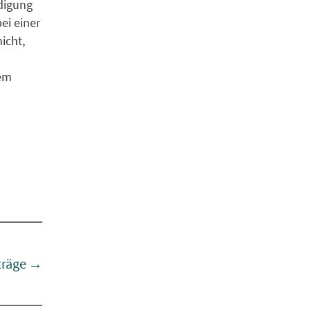
digung
ei einer
icht,
Dem
träge
→