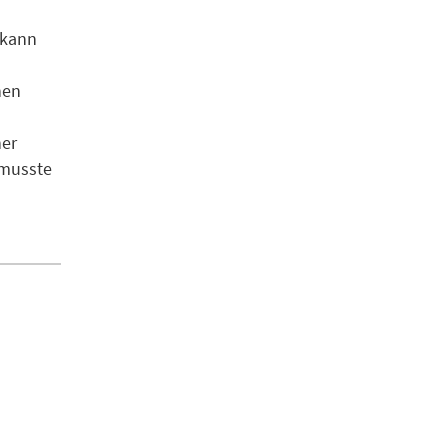
 kann
nen
ner
 musste