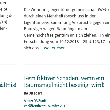
uter
leibt
Die Wohnungseigentümergemeinschaft (WEG)
idung des
durch einen Mehrheitsbeschluss in der
/18)
Eigentümerversammlung Ansprüche gegen ei
er -
Bauträger wegen Baumängeln am
Gemeinschaftseigentum an sich ziehen. In ei
Entscheidung vom 10.12.2018 – 29 U 123/17 –
sich das…
weiterlesen
n
Kein fiktiver Schaden, wenn ein
ältnis!
Baumangel nicht beseitigt wird!
Kategorien
BAURECHT
Autor: RA Zunft
Veröffentlicht: 15. März 2019