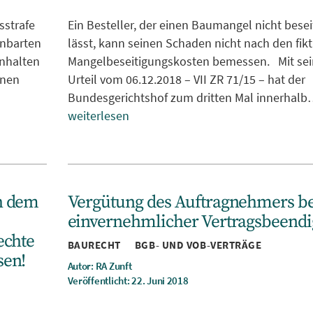
sstrafe
Ein Besteller, der einen Baumangel nicht besei
inbarten
lässt, kann seinen Schaden nicht nach den fikt
inhalten
Mangelbeseitigungskosten bemessen. Mit se
inen
Urteil vom 06.12.2018 – VII ZR 71/15 – hat der
Bundesgerichtshof zum dritten Mal innerhal
weiterlesen
h dem
Vergütung des Auftragnehmers be
einvernehmlicher Vertragsbeend
Kategorien
echte
BAURECHT
BGB- UND VOB-VERTRÄGE
sen!
Autor: RA Zunft
Veröffentlicht: 22. Juni 2018