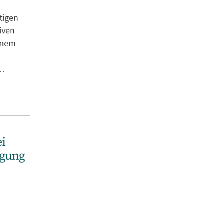
tigen
iven
inem
b…
i
igung