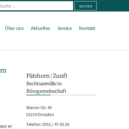
he
h:
Über uns
Aktuelles
Service
Kontakt
um
Pätzhorn
|
Zunft
Rechtsanwälte in
Bürogemeinschaft
Wiener Str. 49
01219 Dresden
Telefon:
0351 / 47 05 20
 wo er