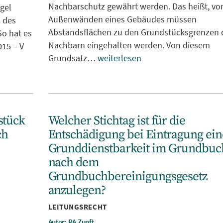
Nachbarschutz gewährt werden. Das heißt, vo
gel
Außenwänden eines Gebäudes müssen
 des
Abstandsflächen zu den Grundstücksgrenzen 
o hat es
Nachbarn eingehalten werden. Von diesem
015 – V
Grundsatz…
weiterlesen
stück
Welcher Stichtag ist für die
ch
Entschädigung bei Eintragung ein
Grunddienstbarkeit im Grundbuc
nach dem
Grundbuchbereinigungsgesetz
anzulegen?
Kategorien
LEITUNGSRECHT
Autor: RA Zunft