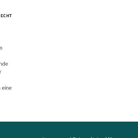
ECHT
om
ende
r
n eine