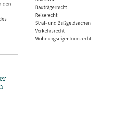
n den
Bauträgerrecht
Reiserecht
des
Straf- und Bußgeldsachen
Verkehrsrecht
Wohnungseigentumsrecht
er
h