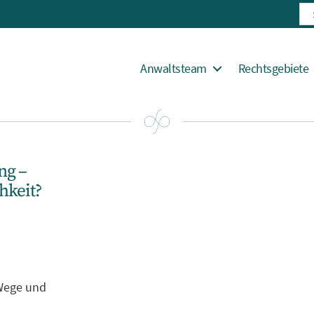
Suc
nac
Anwaltsteam
Rechtsgebiete
ng –
hkeit?
 Wege und
n